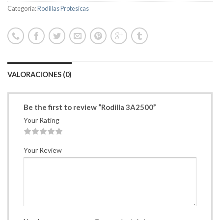
Categoría:
Rodillas Protesicas
VALORACIONES (0)
Be the first to review “Rodilla 3A2500”
Your Rating
1
2
3
4
5
Your Review